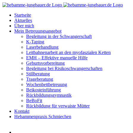
Zum
Inhalt
Startseite
springen
Aktuelles
Über mich
Mein Betreuungsangebot
Begleitung in der Schwangerschaft
K-Taping
Laserbehandlung
Leitbahnenarbeit an den myofaszialen Ketten
EMH – Effektive manuelle Hilfe
Geburtsvorbereitung
Begleitung bei Risikoschwangerschaften
Stillberatung
Trageberatung
Wochenbettbetreuung
Beikosteinführung
Rückbildungsgymnastik
BeBoFit
Rückbildung für verwaiste Mütter
Kontakt
Hebammenpraxis Schmiechen
View